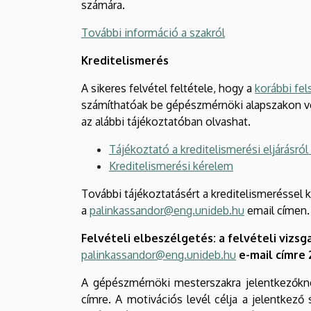
számára.
További információ a szakról
Kreditelismerés
A sikeres felvétel feltétele, hogy a
korábbi fe
számíthatóak be gépészmérnöki alapszakon vég
az alábbi tájékoztatóban olvashat.
Tájékoztató a kreditelismerési eljárás
Kreditelismerési kérelem
További tájékoztatásért a kreditelismeréssel 
a
palinkassandor@eng.unideb.hu
email címen.
Felvételi elbeszélgetés: a felvételi vizsg
palinkassandor@eng.unideb.hu
e-mail címre 2
A gépészmérnöki mesterszakra jelentkezőknek
címre. A motivációs levél célja a jelentkez