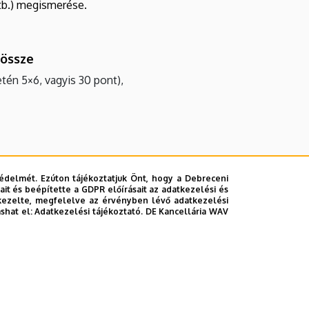
stb.) megismerése.
 össze
etén 5×6, vagyis 30 pont),
hátrányos helyzet: 2 pont
édelmét. Ezúton tájékoztatjuk Önt, hogy a Debreceni
it és beépítette a GDPR előírásait az adatkezelési és
kezelte, megfelelve az érvényben lévő adatkezelési
ashat el:
Adatkezelési tájékoztató.
DE Kancellária WAV
elvételi eljárás hivatalos honlapján, a