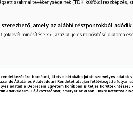
 végzett szakmai tevékenységeinek (TDK, külföldi részképzés, 
 szerezhető, amely az alábbi részpontokból adódik
t (oklevél minősítése x 6, azaz pl. jeles minősítésű diploma es
pont – fogyatékosság: 6 pont – gyermekgondozás: 6 pont – 
10 pont
 rendelkezésére bocsátott, illetve birtokába jutott személyes adatok v
azandó Általános Adatvédelmi Rendelet alapján felülvizsgálta folyamata
: 5 pont
yes adatait a Debreceni Egyetem korábban is teljes körültekintéssel 
: 5 pont
tük Adatvédelmi Tájékoztatónkat, amelyet az alábbi linkre kattintva olv
komplex: 10 pont
sterképzések esetében 50 pont.
kezést érintő egyéb információk megtalálhatók a felsőoktatási f