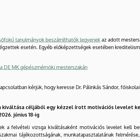
lsőfokú tanulmányok beszámíthatók legyenek
az adott mesters
zettek esetén. Egyéb előképzettségek esetében kreditelismer
ról a DE MK gépészmérnöki mesterszakán
kapcsolatban kérjük, hogy keresse Dr. Pálinkás Sándor, főiskola
a kiváltása céljából egy kézzel írott motivációs levelet ke
026. június 18-ig
 a felvételi vizsga kiváltásaként motivációs levelet kell b
ő szakmai tájékozottságának, munkatapasztalatának felmérés