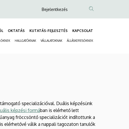
Anonim
Bejelentkezés
Felhasználói
fiók
ŐL
OKTATÁS
KUTATÁS-FEJLESZTÉS
KAPCSOLAT
menüje
Fő
ZŐKNEK
HALLGATÓKNAK
VÁLLALATOKNAK
ÁLLÁSKERESŐKNEK
navigáció
Másodlagos
navigáció
támogató specializációval. Duális képzésünk
uális képzési formá
ban is elérhető lett
űanyag fröccsöntő specializációt indítottunk a
s elérhetővé válik a nappali tagozaton tanulók