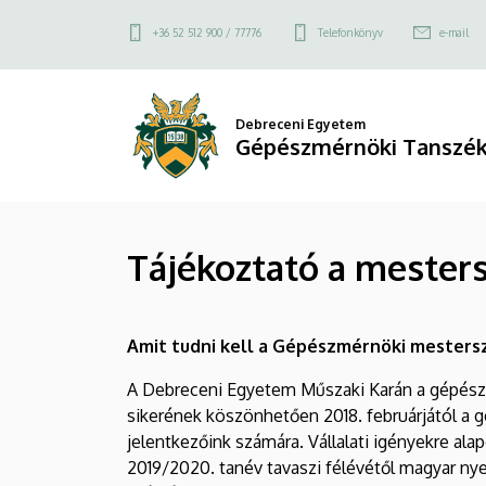
Tájékoztató
Ugrás
Felső
+36 52 512 900 / 77776
Telefonkönyv
e-mail
a
a
kapcsolat
tartalomra
menü
mesterszakra
Debreceni Egyetem
Gépészmérnöki Tanszék
történő
jelentkezéshez
|
Tájékoztató a mesters
Gépészmérnöki
Tanszék
Amit tudni kell a Gépészmérnöki mesters
(MK)
A Debreceni Egyetem Műszaki Karán a gépészmé
sikerének köszönhetően 2018. februárjától a
jelentkezőink számára. Vállalati igényekre al
2019/2020. tanév tavaszi félévétől magyar nye