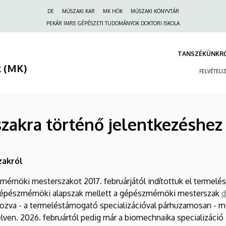
Felső
DE
MŰSZAKI KAR
MK HÖK
MŰSZAKI KÖNYVTÁR
navigáció
PEKÁR IMRE GÉPÉSZETI TUDOMÁNYOK DOKTORI ISKOLA
TANSZÉKÜNKR
 (MK)
FELVÉTELI
zakra történő jelentkezéshez
zakról
rnöki mesterszakot 2017. februárjától indítottuk el termelés
 gépészmérnöki alapszak mellett a gépészmérnöki mesterszak
d
apozva - a termeléstámogató specializációval párhuzamosan - m
lven. 2026. februártól pedig már a biomechnaika specializáció i