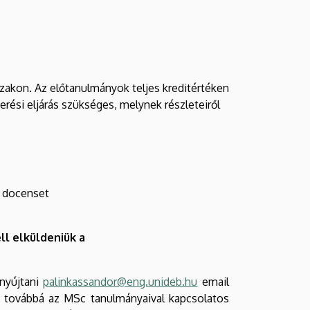
zakon. Az előtanulmányok teljes kreditértéken
ési eljárás szükséges, melynek részleteiről
i docenset
ll elküldeniük a
enyújtani
palinkassandor@eng.unideb.hu
email
e, továbbá az MSc tanulmányaival kapcsolatos