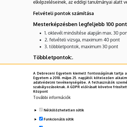
elképzeléseinek, az eddigi tanulmányai alatt
Felvételi pontok számítása
Mesterképzésben legfeljebb 100 pont
1. oklevél minősítése alapján max. 30 pon
2. felvételi vizsga, maximum 40 pont
3. többletpontok, maximum 30 pont
Többletpontok:.
Esélyegyenlőségi maximális pont: 10 
2. nyelvvizsga / felsőfokú (C1) komplex: 
A Debreceni Egyetem kiemelt fontosságúnak tartja a
Egyetem a 2018. május 25. napjától kötelezően alkalm
2. nyelvvizsga / középfokú (B2) komplex
adatvédelmi tevékenységébe. A felhasználók személ
3. nyelvvizsga / középfokú (B2) komplex
szabályozásoknak. A GDPR előírásait követve frissítet
Központ
3. nyelvvizsga / szakmai felsőfokú (C1) 
További információk
intézményi TDK 1-3. hely: 10 pont
OTDK 1-3. hely: 10 pont
Nélkülözhetetlen sütik
A jogszabályi minimum ponthatár idén me
Funkcionális sütik
A pontszámítás részletes szabályai és a jelent