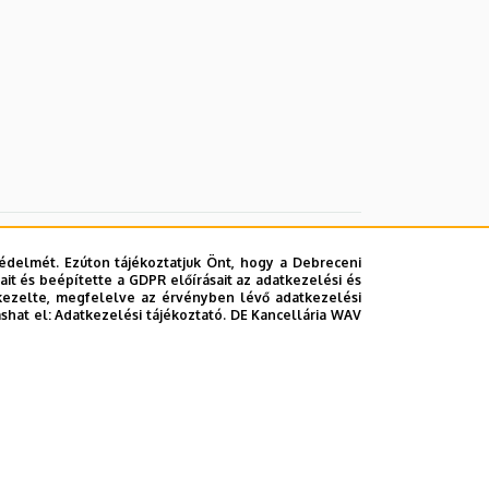
édelmét. Ezúton tájékoztatjuk Önt, hogy a Debreceni
it és beépítette a GDPR előírásait az adatkezelési és
kezelte, megfelelve az érvényben lévő adatkezelési
ashat el:
Adatkezelési tájékoztató.
DE Kancellária WAV