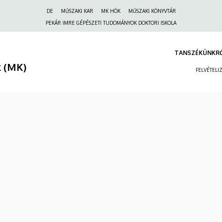
Felső
DE
MŰSZAKI KAR
MK HÖK
MŰSZAKI KÖNYVTÁR
navigáció
PEKÁR IMRE GÉPÉSZETI TUDOMÁNYOK DOKTORI ISKOLA
TANSZÉKÜNKR
 (MK)
FELVÉTELI