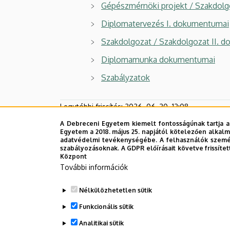
Gépészmérnöki projekt / Szakdolg
Diplomatervezés I. dokumentumai
Szakdolgozat / Szakdolgozat II. 
Diplomamunka dokumentumai
Szabályzatok
Legutóbbi frissítés:
2026. 06. 30. 12:08
A Debreceni Egyetem kiemelt fontosságúnak tartja a
Egyetem a 2018. május 25. napjától kötelezően alkalm
adatvédelmi tevékenységébe. A felhasználók személ
szabályozásoknak. A GDPR előírásait követve frissítet
Központ
További információk
Nélkülözhetetlen sütik
Funkcionális sütik
Analitikai sütik