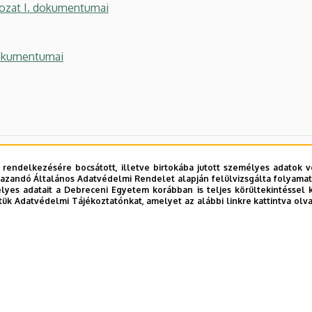
ozat I. dokumentumai
dokumentumai
 rendelkezésére bocsátott, illetve birtokába jutott személyes adatok v
azandó Általános Adatvédelmi Rendelet alapján felülvizsgálta folyamata
yes adatait a Debreceni Egyetem korábban is teljes körültekintéssel 
tük Adatvédelmi Tájékoztatónkat, amelyet az alábbi linkre kattintva olv