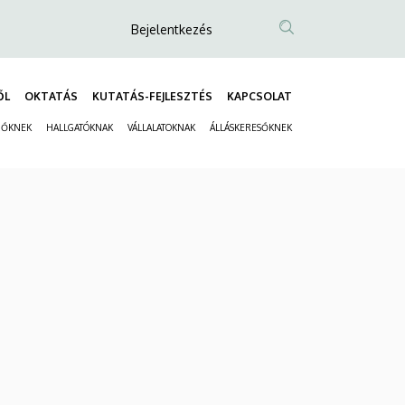
Anonim
Bejelentkezés
Felhasználói
fiók
ŐL
OKTATÁS
KUTATÁS-FEJLESZTÉS
KAPCSOLAT
menüje
Fő
ZŐKNEK
HALLGATÓKNAK
VÁLLALATOKNAK
ÁLLÁSKERESŐKNEK
navigáció
Másodlagos
navigáció