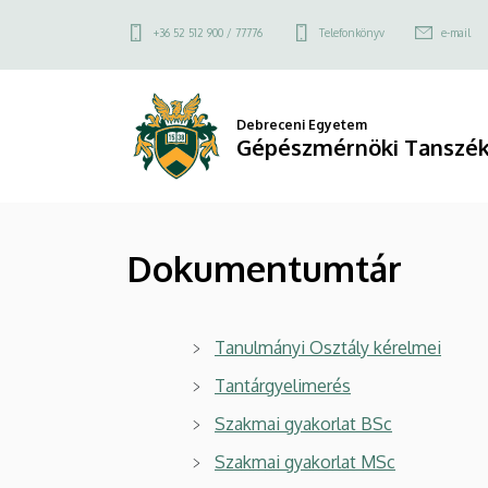
Dokumentumtár
Ugrás
Felső
+36 52 512 900 / 77776
Telefonkönyv
e-mail
a
|
kapcsolat
tartalomra
menü
Gépészmérnöki
Debreceni Egyetem
Gépészmérnöki Tanszék
Tanszék
(MK)
Dokumentumtár
Tanulmányi Osztály kérelmei
Tantárgyelimerés
Szakmai gyakorlat BSc
Szakmai gyakorlat MSc