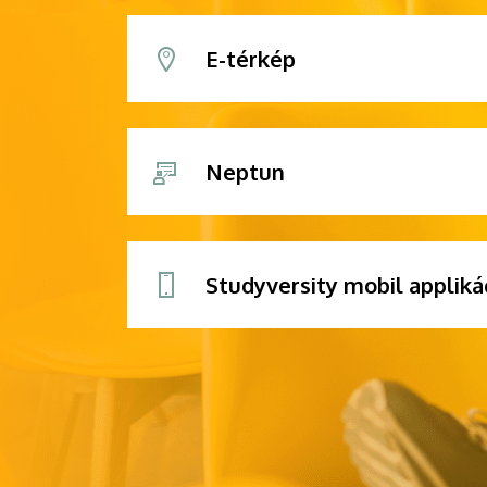
E-térkép
Neptun
Studyversity mobil appliká