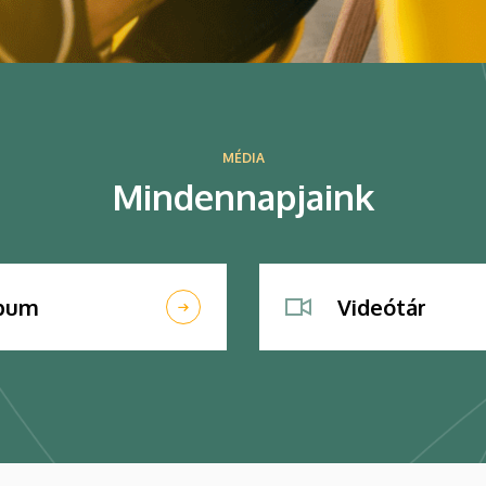
MÉDIA
Mindennapjaink
lbum
Videótár