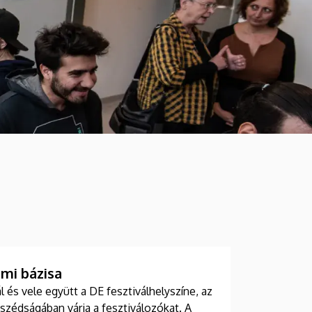
mi bázisa
 és vele együtt a DE fesztiválhelyszíne, az
szédságában várja a fesztiválozókat. A