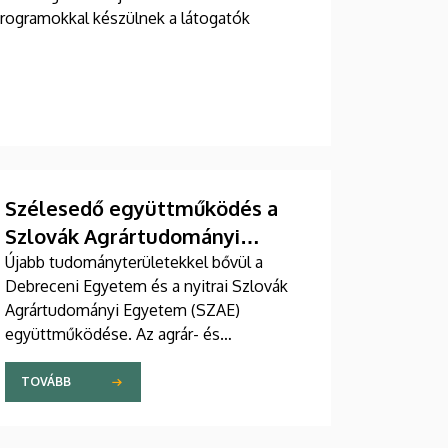
programokkal készülnek a látogatók
Szélesedő együttműködés a
Szlovák Agrártudományi
Egyetemmel
Újabb tudományterületekkel bővül a
Debreceni Egyetem és a nyitrai Szlovák
Agrártudományi Egyetem (SZAE)
együttműködése. Az agrár- és
élelmiszertudományok után műszaki és
gazdaságtudományi területeken is
TOVÁBB
szorosabbra fűzi viszonyát a két
intézmény. A mások mellett oktató- és