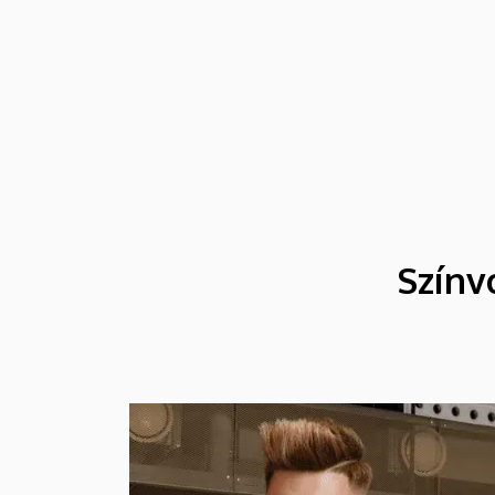
fókuszában az egyetem hivatalos
csatlakozása állt a távol-keleti partnerek
globális szakmai szövetségéhez.
Színv