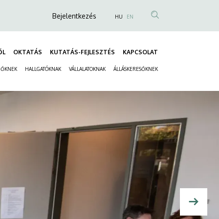
Anonim
Bejelentkezés
HU
EN
Felhasználói
fiók
ŐL
OKTATÁS
KUTATÁS-FEJLESZTÉS
KAPCSOLAT
menüje
Fő
ZŐKNEK
HALLGATÓKNAK
VÁLLALATOKNAK
ÁLLÁSKERESŐKNEK
navigáció
Másodlagos
navigáció