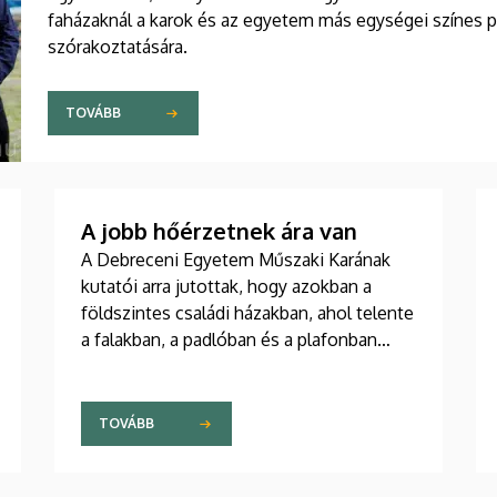
faházaknál a karok és az egyetem más egységei színes 
szórakoztatására.
TOVÁBB
A jobb hőérzetnek ára van
A Debreceni Egyetem Műszaki Karának
kutatói arra jutottak, hogy azokban a
földszintes családi házakban, ahol telente
a falakban, a padlóban és a plafonban
apró csövekben keringetik a fűtésre
használt melegvizet, az egyenletesebb
eloszlás miatt jobb ugyan a hőérzet, mint
TOVÁBB
egy radiátoros épületben, ugyanakkor az
előbbi fűtési megoldás többe is kerül.