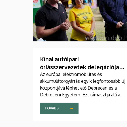
Kínai autóipari
óriásszervezetek delegációja a
Debreceni Egyetemen
Az európai elektromobilitás és
akkumulátorgyártás egyik legfontosabb új
központjává léphet elő Debrecen és a
Debreceni Egyetem. Ezt támasztja alá az
a csütörtöki találkozó is, mely során
magas rangú kínai delegációt fogadtak az
TOVÁBB
intézmény vezetői a Főépület Rektori
Tanácstermében. A megbeszélés