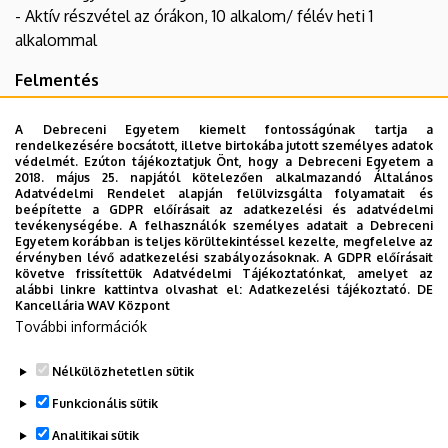
- Aktív részvétel az órákon, 10 alkalom/ félév heti 1
alkalommal
Felmentés
Az orvosi, illetve versenysport miatti felmentés részletei
a
www.sportsci.unideb.hu
oldalon érhetőek el (egyetemi
A Debreceni Egyetem kiemelt fontosságúnak tartja a
rendelkezésére bocsátott, illetve birtokába jutott személyes adatok
testnevelés menüpont).
védelmét. Ezúton tájékoztatjuk Önt, hogy a Debreceni Egyetem a
A külső szolgáltatónál végzett fitness termi tevékenység
2018. május 25. napjától kötelezően alkalmazandó Általános
Adatvédelmi Rendelet alapján felülvizsgálta folyamatait és
elfogadásáról szintén a
www.sportsci.unideb.hu
beépítette a GDPR előírásait az adatkezelési és adatvédelmi
olvashatnak részletesen.
tevékenységébe. A felhasználók személyes adatait a Debreceni
Egyetem korábban is teljes körültekintéssel kezelte, megfelelve az
érvényben lévő adatkezelési szabályozásoknak. A GDPR előírásait
Hiányzások pótlása:
követve frissítettük Adatvédelmi Tájékoztatónkat, amelyet az
A hiányzások pótlására tanrendi órán nincs lehetőség, de
alábbi linkre kattintva olvashat el:
Adatkezelési tájékoztató.
DE
Kancellária WAV Központ
vis major esetén a vizsgaidőszakban (január végéig, június
További információk
végéig) az STKI által biztosított fakultatív testnevelési
órákon lehetséges maximum 2 alkalom pótlása.
Nélkülözhetetlen sütik
Legutóbbi frissítés:
2026. 06. 30. 12:19
Funkcionális sütik
Analitikai sütik