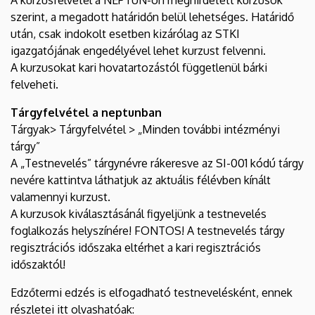
szerint, a megadott határidőn belül lehetséges. Határidő
után, csak indokolt esetben kizárólag az STKI
igazgatójának engedélyével lehet kurzust felvenni.
A kurzusokat kari hovatartozástól függetlenül bárki
felveheti.
Tárgyfelvétel a neptunban
Tárgyak> Tárgyfelvétel > „Minden további intézményi
tárgy”
A „Testnevelés” tárgynévre rákeresve az SI-001 kódú tárgy
nevére kattintva láthatjuk az aktuális félévben kínált
valamennyi kurzust.
A kurzusok kiválasztásánál figyeljünk a testnevelés
foglalkozás helyszínére! FONTOS! A testnevelés tárgy
regisztrációs időszaka eltérhet a kari regisztrációs
időszaktól!
Edzőtermi edzés is elfogadható testnevelésként, ennek
részletei itt olvashatóak: