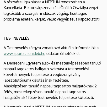
A részvétel igazolását a NEPTUN rendszerben a
Kancellária Biztonságszervezési Önálló Osztálya végzi
legkésőbb a szorgalmi időszak végéig. Esetleges
probléma esetén, kérjük, velük vegyék fel a kapcsolatot!
TESTNEVELÉS
A Testnevelés tárgyra vonatkozó aktuális információk a
www.sportsci.unideb.hu
oldalon érhetőek el.
A Debreceni Egyetem alap- és mesterképzésében tanuló
nappali tagozatos hallgató számára a testnevelési
követelmények teljesítése a végbizonyítvány
(abszolutórium) kiállításának feltétele.
Alapképzésen tanuló nappali tagozatos hallgatóknak 2
félév, mesterképzésen tanuló nappali tagozatos
hallgatóknak 1 félév testnevelés teljesítése kötelező.
A kurzusfelvétel a NEPTUN-on meghirdetett kurzusok