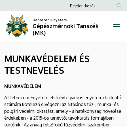
MUNKAVÉDELEM
Ugrás
Anonim
Bejelentkezés
a
Felhasználói
ÉS
tartalomra
Debreceni Egyetem
fiók
Gépészmérnöki Tanszék
TESTNEVELÉS
menüje
(MK)
|
Gépészmérnöki
MUNKAVÉDELEM ÉS
Tanszék
TESTNEVELÉS
(MK)
MUNKAVÉDELEM
A Debreceni Egyetem első évfolyamos egyetemi hallgatói
számára kötelező elvégezni az általános tűz-, munka- és
polgári védelmi oktatást, amely - a hatékonyság növelése
érdekében - a 2015-ös tanévtől távoktatás formájában
történik. Az anyag felsőfokú tűzvédelmi szakember