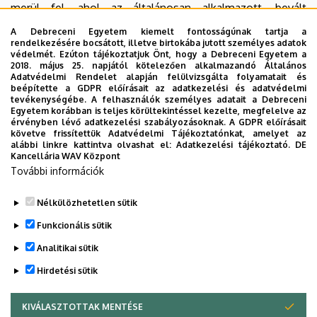
merül fel, ahol az általánosan alkalmazott, bevált
módszerek csak korlátozottan, vagy egyáltalán nem
A Debreceni Egyetem kiemelt fontosságúnak tartja a
használhatók. Több tudományterületen megjelentek a
rendelkezésére bocsátott, illetve birtokába jutott személyes adatok
védelmét. Ezúton tájékoztatjuk Önt, hogy a Debreceni Egyetem a
gépi tanulás módszerek, amelyek a gépészetben is
2018. május 25. napjától kötelezően alkalmazandó Általános
sikeresen alkalmazhatók. A kutatás célja anyagi és/vagy
Adatvédelmi Rendelet alapján felülvizsgálta folyamatait és
beépítette a GDPR előírásait az adatkezelési és adatvédelmi
geometriai nemlinearitással rendelkező mérnöki
tevékenységébe. A felhasználók személyes adatait a Debreceni
szerkezet végeselemes úton történő modellezése és
Egyetem korábban is teljes körültekintéssel kezelte, megfelelve az
érvényben lévő adatkezelési szabályozásoknak. A GDPR előírásait
optimalizálása gépi tanulás módszerek felhasználásával. A
követve frissítettük Adatvédelmi Tájékoztatónkat, amelyet az
kutatás magában foglalja a szimulációs eredmények
alábbi linkre kattintva olvashat el:
Adatkezelési tájékoztató.
DE
Kancellária WAV Központ
validálását széleskörű anyagvizsgálattal és az
További információk
optimalizálási algoritmus végeselemes
programrendszerrel való összekapcsolását.
Nélkülözhetetlen sütik
Legutóbbi frissítés:
2025. 07. 31. 00:01
Funkcionális sütik
Analitikai sütik
Hirdetési sütik
KIVÁLASZTOTTAK MENTÉSE
WITHDRAW CONSENT