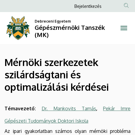
Mérnöki
Ugrás
Anonim
Bejelentkezés
a
Felhasználói
szerkezetek
tartalomra
Debreceni Egyetem
fiók
Gépészmérnöki Tanszék
szilárdságtani
menüje
(MK)
és
optimalizálási
Mérnöki szerkezetek
kérdései
szilárdságtani és
|
optimalizálási kérdései
Gépészmérnöki
Tanszék
Témavezető:
Dr. Mankovits Tamás
,
Pekár Imre
(MK)
Gépészeti Tudományok Doktori Iskola
Az ipari gyakorlatban számos olyan mérnöki probléma