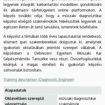
legyenek integrált karbantartási modellben gondolkodni
és alkalmazni távfelügyeleti online platformokon. A
képzés további célja, hogy a műszaki diagnosztikai
képzést elvégző szakmérnökök felkészültek legyenek az
egészen életen át tartó tanulásra, ismereteik bővítésére.
A képzést a témában több éves tapasztalattal rendelkező,
elismert ipari szakemberekkel dolgoztuk ki, amelynek
gyakorlati oktatásában jelentős szerepet vállalnak. A
képzésben a Debreceni Egyetem Műszaki Kar
Gépészmérnöki Tanszéke vesz részt. Összefogásunkkal
kívánjuk a magas elméleti és gyakorlati képzési
színvonalat biztosítani.
Training description (Diagnostic Engineer)
Alapadatok
Oklevélben szereplő
műszaki diagnosztikai
végzettség
szakmérnök