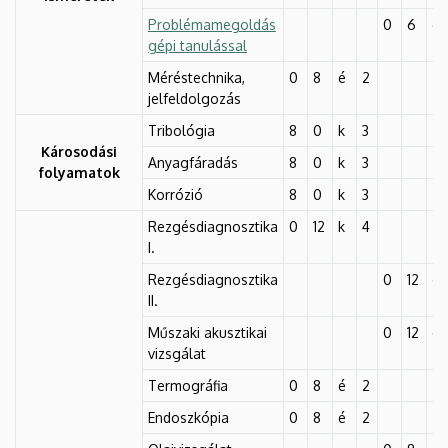
Problémamegoldás
0
6
é
gépi tanulással
Méréstechnika,
0
8
é
2
jelfeldolgozás
Tribológia
8
0
k
3
Károsodási
Anyagfáradás
8
0
k
3
folyamatok
Korrózió
8
0
k
3
Rezgésdiagnosztika
0
12
k
4
I.
Rezgésdiagnosztika
0
12
é
II.
Műszaki akusztikai
0
12
é
vizsgálat
Termográfia
0
8
é
2
Endoszkópia
0
8
é
2