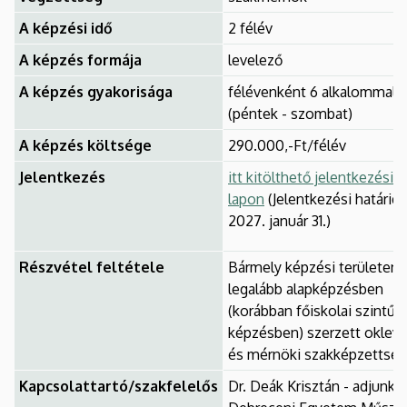
A képzési idő
2 félév
A képzés formája
levelező
A képzés gyakorisága
félévenként 6 alkalommal
(péntek - szombat)
A képzés költsége
290.000,-Ft/félév
Jelentkezés
itt kitölthető jelentkezési
lapon
(Jelentkezési határidő
2027. január 31.)
Részvétel feltétele
Bármely képzési területen
legalább alapképzésben
(korábban főiskolai szintű
képzésben) szerzett oklevé
és mérnöki szakképzettség
Kapcsolattartó/szakfelelős
Dr. Deák Krisztán - adjunktu