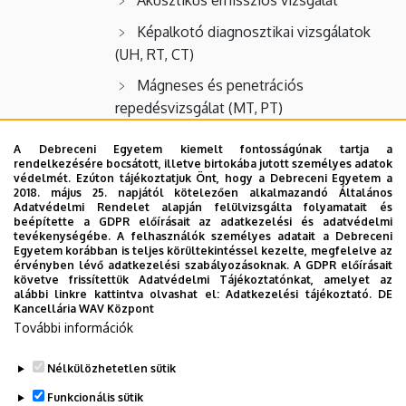
Képalkotó diagnosztikai vizsgálatok
(UH, RT, CT)
Mágneses és penetrációs
repedésvizsgálat (MT, PT)
A Debreceni Egyetem kiemelt fontosságúnak tartja a
Záróvizsga tételsor
rendelkezésére bocsátott, illetve birtokába jutott személyes adatok
védelmét. Ezúton tájékoztatjuk Önt, hogy a Debreceni Egyetem a
A záróvizsga eredménye, az oklevél minősítése
2018. május 25. napjától kötelezően alkalmazandó Általános
Adatvédelmi Rendelet alapján felülvizsgálta folyamatait és
beépítette a GDPR előírásait az adatkezelési és adatvédelmi
A diploma érdemjegye a záróvizsga témakörökre (K, D)
tevékenységébe. A felhasználók személyes adatait a Debreceni
kapott szóbeli számonkérés érdemjegyei számtani
Egyetem korábban is teljes körültekintéssel kezelte, megfelelve az
érvényben lévő adatkezelési szabályozásoknak. A GDPR előírásait
átlagának és a szakdolgozatra (SZ) adott érdemjegy
követve frissítettük Adatvédelmi Tájékoztatónkat, amelyet az
számtani átlaga, azaz:
alábbi linkre kattintva olvashat el:
Adatkezelési tájékoztató.
DE
Kancellária WAV Központ
További információk
ZV=[(K+D)/2 + SZ]/2
Nélkülözhetetlen sütik
Legutóbbi frissítés:
2026. 06. 10. 10:23
Funkcionális sütik