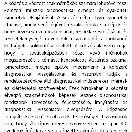
A képzés a végzett szakmérnökök számára lehetővé teszi
korszerű műszaki diagnosztikai elméleti és gyakorlati
ismeretek elsajátítását. A képzés célja olyan ismeretek
átadása, amely segítségével a szakmérnökök a gépek és
berendezések üzembiztonságát, rendelkezésre állását és
termelékenységét növelhetik a karbantartásra fordítandó
költségek csökkentése mellett. A képzés alapvető célja,
hogy a továbbképzésben részt vevő mérnökök
megszerezzék a témával kapcsolatos általános szakmai
ismereteket, melyre épülve megismerik a korszerű
diagnosztikai vizsgálatokat és használni tudják a
rendelkezésünkre álló diagnosztikai műszereket, mérési-
és kiértékelési szoftvereket. Ezek birtokában a képzést
elvégző szakmérnökök képesek lesznek diagnosztikai
rendszerek tervezésére, fejlesztésére, irányítására és
diagnosztikai vizsgálatok elvégzésére. A képzésbe
integrált korszerű szoftverek lehetőséget biztosítanak
arra, hogy általános mérési környezetben az Ipar 4.0
szellemiségét követve a végzett szakmérnökök képesek