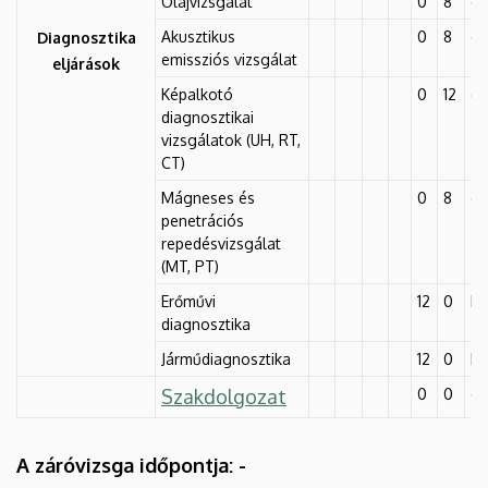
Olajvizsgálat
0
8
é
Akusztikus
0
8
é
Diagnosztika
emissziós vizsgálat
eljárások
Képalkotó
0
12
é
diagnosztikai
vizsgálatok (UH, RT,
CT)
Mágneses és
0
8
é
penetrációs
repedésvizsgálat
(MT, PT)
Erőművi
12
0
k
diagnosztika
Járműdiagnosztika
12
0
k
Szakdolgozat
0
0
é
A záróvizsga időpontja: -