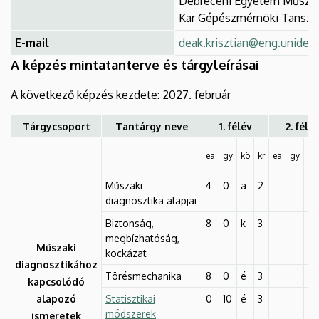
Debreceni Egyetem Műszak
Kar Gépészmérnöki Tanszé
E-mail
deak.krisztian@eng.unideb
A képzés mintatanterve és tárgyleírásai
A következő képzés kezdete: 2027. február
Tárgycsoport
Tantárgy neve
1. félév
2. félé
ea
gy
kö
kr
ea
gy
kö
Műszaki
4
0
a
2
diagnosztika alapjai
Biztonság,
8
0
k
3
megbízhatóság,
Műszaki
kockázat
diagnosztikához
Törésmechanika
8
0
é
3
kapcsolódó
alapozó
Statisztikai
0
10
é
3
módszerek
ismeretek