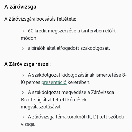
A záróvizsga
A Záróvizsgára bocsátás feltétele:
60 kredit megszerzése a tantervben előírt
módon
a bírálók által elfogadott szakdolgozat.
A Záróvizsga részei:
A szakdolgozat kidolgozásának ismertetése 8-
10 perces
prezentáció
keretében.
A szakdolgozat megvédése a Záróvizsga
Bizottság által feltett kérdések
megválaszolásával.
A záróvizsga témakörökből (K, D) tett szóbeli
vizsga.