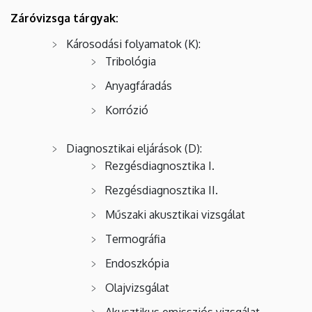
Záróvizsga tárgyak:
Károsodási folyamatok (K):
Tribológia
Anyagfáradás
Korrózió
Diagnosztikai eljárások (D):
Rezgésdiagnosztika I.
Rezgésdiagnosztika II.
Műszaki akusztikai vizsgálat
Termográfia
Endoszkópia
Olajvizsgálat
Akusztikus emissziós vizsgálat