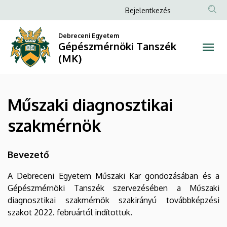
Műszaki
Ugrás
Anonim
Bejelentkezés
a
Felhasználói
diagnosztikai
tartalomra
Debreceni Egyetem
fiók
Gépészmérnöki Tanszék
szakmérnök
menüje
(MK)
|
Gépészmérnöki
Műszaki diagnosztikai
Tanszék
szakmérnök
(MK)
Bevezető
A Debreceni Egyetem Műszaki Kar gondozásában és a
Gépészmérnöki Tanszék szervezésében a Műszaki
diagnosztikai szakmérnök szakirányú továbbképzési
szakot 2022. februártól indítottuk.