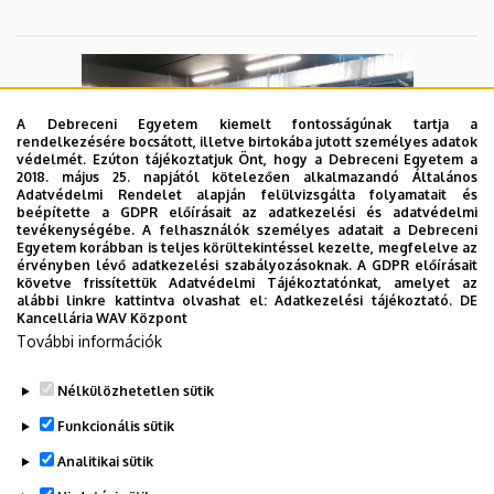
A Debreceni Egyetem kiemelt fontosságúnak tartja a
rendelkezésére bocsátott, illetve birtokába jutott személyes adatok
védelmét. Ezúton tájékoztatjuk Önt, hogy a Debreceni Egyetem a
2018. május 25. napjától kötelezően alkalmazandó Általános
Adatvédelmi Rendelet alapján felülvizsgálta folyamatait és
beépítette a GDPR előírásait az adatkezelési és adatvédelmi
tevékenységébe. A felhasználók személyes adatait a Debreceni
Egyetem korábban is teljes körültekintéssel kezelte, megfelelve az
érvényben lévő adatkezelési szabályozásoknak. A GDPR előírásait
követve frissítettük Adatvédelmi Tájékoztatónkat, amelyet az
alábbi linkre kattintva olvashat el:
Adatkezelési tájékoztató.
DE
Kancellária WAV Központ
További információk
Nélkülözhetetlen sütik
Legutóbbi frissítés:
2023. 09. 05. 15:00
Funkcionális sütik
Analitikai sütik