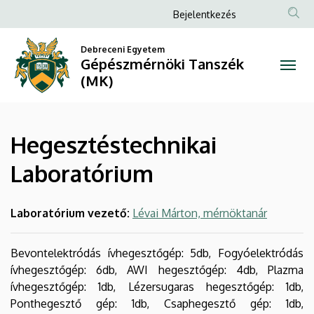
Hegesztéstechnikai
Ugrás
Anonim
Bejelentkezés
a
Felhasználói
Laboratórium
tartalomra
Debreceni Egyetem
fiók
Gépészmérnöki Tanszék
|
menüje
(MK)
Gépészmérnöki
Tanszék
Hegesztéstechnikai
(MK)
Laboratórium
Laboratórium vezető:
Lévai Márton, mérnöktanár
Bevontelektródás ívhegesztőgép: 5db, Fogyóelektródás
ívhegesztőgép: 6db, AWI hegesztőgép: 4db, Plazma
ívhegesztőgép: 1db, Lézersugaras hegesztőgép: 1db,
Ponthegesztő gép: 1db, Csaphegesztő gép: 1db,