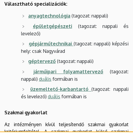
Választható specializációk:
anyagtechnológia
(tagozat: nappali)
épületgépészeti
(tagozat: nappali és
levelező)
gépjárműtechnikai
(tagozat: nappali) képzési
hely: csak Nagyvárad
géptervező
(tagozat: nappali)
járműipari folyamattervező
(tagozat:
nappali)
duális
formában is
üzemeltető-karbantartó
(tagozat: nappali
és levelező)
duális
formában is
Szakmai gyakorlat
Az intézményen kívül teljesítendő szakmai gyakorlat
kritériumfeltétel. A szakmai gyakorlat külső szakmai