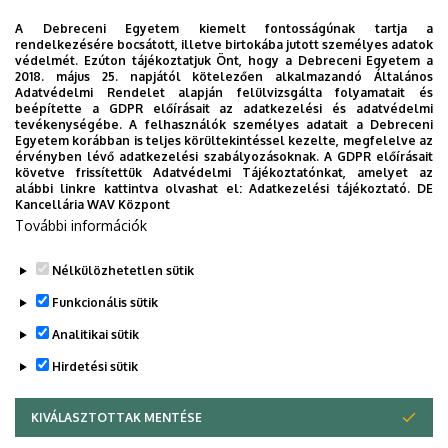
gyakorló helyen, intézményben, erre alkalmas
A Debreceni Egyetem kiemelt fontosságúnak tartja a
szervezetnél, vagy felsőoktatási intézményi
rendelkezésére bocsátott, illetve birtokába jutott személyes adatok
védelmét. Ezúton tájékoztatjuk Önt, hogy a Debreceni Egyetem a
gyakorlóhelyen teljesítendő, legalább 6 hétig tartó
2018. május 25. napjától kötelezően alkalmazandó Általános
gyakorlat.
Adatvédelmi Rendelet alapján felülvizsgálta folyamatait és
beépítette a GDPR előírásait az adatkezelési és adatvédelmi
tevékenységébe. A felhasználók személyes adatait a Debreceni
Idegennyelvi követelmények
Egyetem korábban is teljes körültekintéssel kezelte, megfelelve az
érvényben lévő adatkezelési szabályozásoknak. A GDPR előírásait
Az alapfokozat megszerzéséhez elengedhetelen az
követve frissítettük Adatvédelmi Tájékoztatónkat, amelyet az
alábbi linkre kattintva olvashat el:
Adatkezelési tájékoztató.
DE
idegen szaknyelvi ismeretek teljesítése
.
Kancellária WAV Központ
További információk
A gépészmérnöki alapképzési szak Képzési és kimeneti
követelménye
Nélkülözhetetlen sütik
Legutóbbi frissítés:
2026. 06. 30. 12:10
Funkcionális sütik
Analitikai sütik
Hirdetési sütik
KIVÁLASZTOTTAK MENTÉSE
WITHDRAW CONSENT