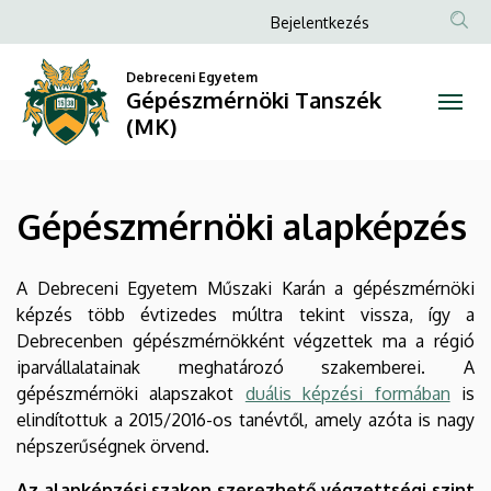
Gépészmérnöki
Ugrás
Anonim
Bejelentkezés
a
Felhasználói
alapképzés
tartalomra
Debreceni Egyetem
fiók
Gépészmérnöki Tanszék
|
menüje
(MK)
Gépészmérnöki
Tanszék
Gépészmérnöki alapképzés
(MK)
A Debreceni Egyetem Műszaki Karán a gépészmérnöki
képzés több évtizedes múltra tekint vissza, így a
Debrecenben gépészmérnökként végzettek ma a régió
iparvállalatainak meghatározó szakemberei. A
gépészmérnöki alapszakot
duális képzési formában
is
elindítottuk a 2015/2016-os tanévtől, amely azóta is nagy
népszerűségnek örvend.
Az alapképzési szakon szerezhető végzettségi szint