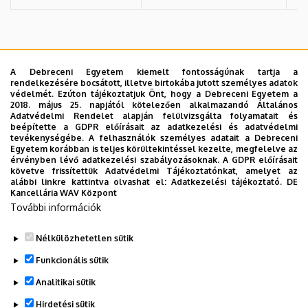
Dr. Nagy Sándor - címzetes egyetemi docens
A Debreceni Egyetem kiemelt fontosságúnak tartja a
rendelkezésére bocsátott, illetve birtokába jutott személyes adatok
védelmét. Ezúton tájékoztatjuk Önt, hogy a Debreceni Egyetem a
2018. május 25. napjától kötelezően alkalmazandó Általános
Adatvédelmi Rendelet alapján felülvizsgálta folyamatait és
beépítette a GDPR előírásait az adatkezelési és adatvédelmi
Beosztás, munkahely:
tevékenységébe. A felhasználók személyes adatait a Debreceni
Egyetem korábban is teljes körültekintéssel kezelte, megfelelve az
érvényben lévő adatkezelési szabályozásoknak. A GDPR előírásait
követve frissítettük Adatvédelmi Tájékoztatónkat, amelyet az
alábbi linkre kattintva olvashat el:
Adatkezelési tájékoztató.
DE
Kancellária WAV Központ
E-mail:
További információk
Nélkülözhetetlen sütik
Legutóbbi frissítés:
2026. 02. 27. 11:30
Funkcionális sütik
Analitikai sütik
Hirdetési sütik