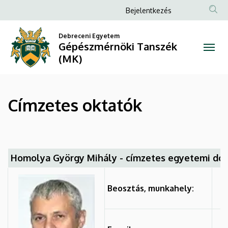
Címzetes
Ugrás
Anonim
Bejelentkezés
a
Felhasználói
oktatók
tartalomra
Debreceni Egyetem
fiók
Gépészmérnöki Tanszék
|
menüje
(MK)
Gépészmérnöki
Tanszék
Címzetes oktatók
(MK)
Homolya György Mihály - címzetes egyetemi do
Beosztás, munkahely: