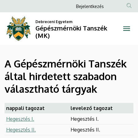
A
Ugrás
Anonim
Bejelentkezés
a
Felhasználói
Gépészmérnöki
tartalomra
Debreceni Egyetem
fiók
Gépészmérnöki Tanszék
Tanszék
menüje
(MK)
által
hirdetett
A Gépészmérnöki Tanszék
szabadon
által hirdetett szabadon
választható
választható tárgyak
tárgyak
|
nappali tagozat
levelező tagozat
Gépészmérnöki
Hegesztés I.
Hegesztés I.
Tanszék
Hegesztés II.
Hegesztés II.