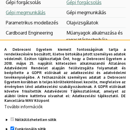
Gépi forgácsolás
Gépi forgácsolás
(MK)
Gépi megmunkálás
Gépi megmunkálás
Parametrikus modellezés
Olajvizsgálatok
Cardboard Engineering
Műanyagok alkalmazása és
ragasztástechnikája
Műanyagok alkalmazása és
A Debreceni Egyetem kiemelt fontosságúnak tartja a
rendelkezésére bocsátott, illetve birtokába jutott személyes adatok
ragasztástechnikája
védelmét. Ezúton tájékoztatjuk Önt, hogy a Debreceni Egyetem a
2018. május 25. napjától kötelezően alkalmazandó Általános
Olajvizsgálatok
Adatvédelmi Rendelet alapján felülvizsgálta folyamatait és
beépítette a GDPR előírásait az adatkezelési és adatvédelmi
Korszerű javítástechnikák
tevékenységébe. A felhasználók személyes adatait a Debreceni
Egyetem korábban is teljes körültekintéssel kezelte, megfelelve az
érvényben lévő adatkezelési szabályozásoknak. A GDPR előírásait
követve frissítettük Adatvédelmi Tájékoztatónkat, amelyet az
alábbi linkre kattintva olvashat el:
Adatkezelési tájékoztató.
DE
Kancellária WAV Központ
További információk
Nélkülözhetetlen sütik
Legutóbbi frissítés:
2023. 09. 05. 14:59
Funkcionális sütik