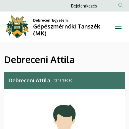
Debreceni
Ugrás
Anonim
Bejelentkezés
a
Felhasználói
Attila
tartalomra
Debreceni Egyetem
fiók
Gépészmérnöki Tanszék
|
menüje
(MK)
Gépészmérnöki
Tanszék
Debreceni Attila
(MK)
Debreceni Attila
tanársegéd