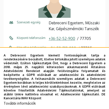
Szervezeti egység
Debreceni Egyetem, Műszaki
Kar, Gépészmérnöki Tanszék
Központi telefonszám
+36-52-52-900
77705
Közvetlen telefonszám
+36-52-512-900
77705
A Debreceni Egyetem kiemelt fontosságúnak tartja a
E-mail cím
debreceni.attila@eng.unideb.h
rendelkezésére bocsátott, illetve birtokába jutott személyes adatok
u
védelmét. Ezúton tájékoztatjuk Önt, hogy a Debreceni Egyetem a
2018. május 25. napjától kötelezően alkalmazandó Általános
Adatvédelmi Rendelet alapján felülvizsgálta folyamatait és
Cím
4028 Debrecen Ótemető u. 2.
beépítette a GDPR előírásait az adatkezelési és adatvédelmi
tevékenységébe. A felhasználók személyes adatait a Debreceni
Épület
Műszaki Kar "A" épület
Egyetem korábban is teljes körültekintéssel kezelte, megfelelve az
érvényben lévő adatkezelési szabályozásoknak. A GDPR előírásait
követve frissítettük Adatvédelmi Tájékoztatónkat, amelyet az
Emelet, ajtó
V.0.13.
alábbi linkre kattintva olvashat el:
Adatkezelési tájékoztató.
DE
Kancellária WAV Központ
Weboldal
Szervezeti weboldal
További információk
Tudóstér profil