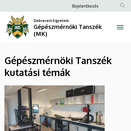
Gépészmérnöki
Ugrás
Anonim
Bejelentkezés
a
Felhasználói
Tanszék
tartalomra
Debreceni Egyetem
fiók
Gépészmérnöki Tanszék
kutatási
menüje
(MK)
témák
|
Gépészmérnöki Tanszék
Gépészmérnöki
kutatási témák
Tanszék
(MK)