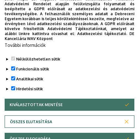
Adatvédelmi Rendelet alapján felülvizsgálta folyamatait és
beépítette a GDPR előírásait az adatkezelési és adatvédelmi
tevékenységébe. A felhasználók személyes adatait a Debreceni
Egyetem korábban is teljes körültekintéssel kezelte, megfelelve az
Gépészeti
érvényben lévő adatkezelési szabályozásoknak. A GDPR előírásait
követve frissítettük Adatvédelmi Tájékoztatónkat, amelyet az
szerkezetek
alábbi linkre kattintva olvashat el:
Adatkezelési tájékoztató.
DE
Kancellária WAV Központ
modellezése és
További információk
optimalizációja
Nélkülözhetetlen sütik
Funkcionális sütik
Analitikai sütik
Hirdetési sütik
KIVÁLASZTOTTAK MENTÉSE
WITHDRAW CONSENT
Adatvédelem
Adatvédelem
ÖSSZES ELUTASÍTÁSA
Technikai információk
ÖSSZES ELFOGADÁSA