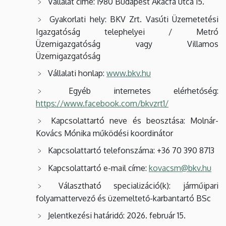
Vállalat címe: 1980 Budapest Akácfa utca 15.
Gyakorlati hely: BKV Zrt. Vasúti Üzemetetési
Igazgatóság telephelyei / Metró
Üzemigazgatóság vagy Villamos
Üzemigazgatóság
Vállalati honlap:
www.bkv.hu
Egyéb internetes elérhetőség:
https://www.facebook.com/bkvzrt1/
Kapcsolattartó neve és beosztása: Molnár-
Kovács Mónika működési koordinátor
Kapcsolattartó telefonszáma: +36 70 390 8713
Kapcsolattartó e-mail címe:
kovacsm@bkv.hu
Választható specializáció(k): járműipari
folyamattervező és üzemeltető-karbantartó BSc
Jelentkezési határidő: 2026. február 15.