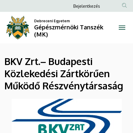
BKV
Ugrás
Anonim
Bejelentkezés
a
Felhasználói
Zrt.–
tartalomra
Debreceni Egyetem
fiók
Gépészmérnöki Tanszék
Budapesti
menüje
(MK)
Közlekedési
Zártkörűen
BKV Zrt.– Budapesti
Működő
Közlekedési Zártkörűen
Részvénytársaság
Működő Részvénytársaság
|
Gépészmérnöki
Tanszék
(MK)