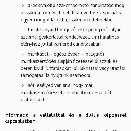
a legkiválóbb szakemberektől tanulhatod meg
a szakma fortélyait, belátást nyerhetsz speciális
egyedi megoldásokba, szakmai rejtelmekbe,
tanulmányaid befejezésekor pedig már olyan
szakmai gyakorlattal rendelkezel, ami hatalmas
előnyhöz juttat karriered elindításában,
munkádat – egész évben – hallgatói
munkaszerződés alapján fizetéssel díjazzuk és
béren kívüli juttatásokat (pl. lakhatási vagy utazási
támogatás) is nyújtunk számodra,
sőt, esélyed van arra, hogy már
munkaszerződéssel a zsebedben veszed át
diplomádat!
Információ a vállalattal és a duális képzéssel
kapcsolatban: