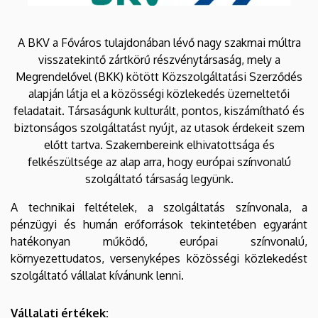
A BKV a Főváros tulajdonában lévő nagy szakmai múltra
visszatekintő zártkörű részvénytársaság, mely a
Megrendelővel (BKK) kötött Közszolgáltatási Szerződés
alapján látja el a közösségi közlekedés üzemeltetői
feladatait. Társaságunk kulturált, pontos, kiszámítható és
biztonságos szolgáltatást nyújt, az utasok érdekeit szem
előtt tartva. Szakembereink elhivatottsága és
felkészültsége az alap arra, hogy európai színvonalú
szolgáltató társaság legyünk.
A technikai feltételek, a szolgáltatás színvonala, a
pénzügyi és humán erőforrások tekintetében egyaránt
hatékonyan működő, európai színvonalú,
környezettudatos, versenyképes közösségi közlekedést
szolgáltató vállalat kívánunk lenni.
Vállalati értékek: