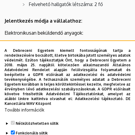
Felvehető hallgatók létszáma: 2 fő
Jelentkezés módja a vállalathoz:
Elektronikusan beküldendő anyagok:
fényképes önéletrajz
A Debreceni Egyetem kiemelt fontosságúnak tartja a
motivációs levél
rendelkezésére bocsátott, illetve birtokába jutott személyes adatok
védelmét. Ezúton tájékoztatjuk Önt, hogy a Debreceni Egyetem a
2018. május 25. napjától kötelezően alkalmazandó Általános
középiskolai bizonyítvány lezárt éveinek
Adatvédelmi Rendelet alapján felülvizsgálta folyamatait és
másolata
beépítette a GDPR előírásait az adatkezelési és adatvédelmi
tevékenységébe. A felhasználók személyes adatait a Debreceni
érettségi bizonyítvány másolata (ha van)
Egyetem korábban is teljes körültekintéssel kezelte, megfelelve az
érvényben lévő adatkezelési szabályozásoknak. A GDPR előírásait
nyelvvizsga bizonyítvány másolata (ha van)
követve frissítettük Adatvédelmi Tájékoztatónkat, amelyet az
alábbi linkre kattintva olvashat el:
Adatkezelési tájékoztató.
DE
Kancellária WAV Központ
OKJ-s bizonyítvány másolata (ha van)
További információk
E-mail cím:
kovacsm@bkv.hu
Nélkülözhetetlen sütik
Legutóbbi frissítés:
2026. 02. 24. 13:18
Funkcionális sütik