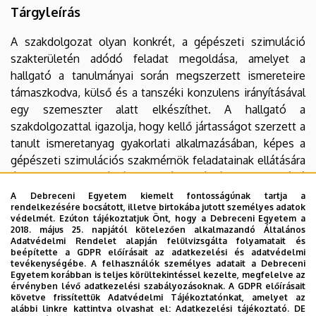
Tárgyleírás
A szakdolgozat olyan konkrét, a gépészeti szimuláció
szakterületén adódó feladat megoldása, amelyet a
hallgató a tanulmányai során megszerzett ismereteire
támaszkodva, külső és a tanszéki konzulens irányításával
egy szemeszter alatt elkészíthet. A hallgató a
szakdolgozattal igazolja, hogy kellő jártasságot szerzett a
tanult ismeretanyag gyakorlati alkalmazásában, képes a
gépészeti szimulációs szakmérnök feladatainak ellátására
és a tananyagon túl jártas egyéb, a témához kapcsolódó
szakirodalomban is.
A Debreceni Egyetem kiemelt fontosságúnak tartja a
rendelkezésére bocsátott, illetve birtokába jutott személyes adatok
védelmét. Ezúton tájékoztatjuk Önt, hogy a Debreceni Egyetem a
Oktatás helyszíne
2018. május 25. napjától kötelezően alkalmazandó Általános
Adatvédelmi Rendelet alapján felülvizsgálta folyamatait és
Debreceni Egyetem Műszaki Kar
beépítette a GDPR előírásait az adatkezelési és adatvédelmi
tevékenységébe. A felhasználók személyes adatait a Debreceni
Egyetem korábban is teljes körültekintéssel kezelte, megfelelve az
érvényben lévő adatkezelési szabályozásoknak. A GDPR előírásait
követve frissítettük Adatvédelmi Tájékoztatónkat, amelyet az
Tudnivalók a szakdolgozat készítéssel
alábbi linkre kattintva olvashat el:
Adatkezelési tájékoztató.
DE