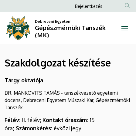
Szakdolgozat
Ugrás
Anonim
Bejelentkezés
a
Felhasználói
készítése
tartalomra
Debreceni Egyetem
fiók
Gépészmérnöki Tanszék
|
menüje
(MK)
Gépészmérnöki
Tanszék
Szakdolgozat készítése
(MK)
Tárgy oktatója
DR. MANKOVITS TAMÁS - tanszékvezető egyetemi
docens, Debreceni Egyetem Műszaki Kar, Gépészmérnöki
Tanszék
Félév:
II. félév;
Kontakt óraszám:
15
óra;
Számonkérés:
évközi jegy