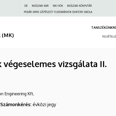
Felső
DE
MŰSZAKI KAR
MK HÖK
MŰSZAKI KÖNYVTÁR
navigáció
PEKÁR IMRE GÉPÉSZETI TUDOMÁNYOK DOKTORI ISKOLA
TANSZÉKÜNKR
 (MK)
FELVÉTELI
 végeselemes vizsgálata II.
 Engineering Kft.
; Számonkérés:
évközi jegy