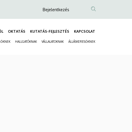
Anonim
Bejelentkezés
Felhasználói
fiók
ŐL
OKTATÁS
KUTATÁS-FEJLESZTÉS
KAPCSOLAT
menüje
Fő
ZŐKNEK
HALLGATÓKNAK
VÁLLALATOKNAK
ÁLLÁSKERESŐKNEK
navigáció
Másodlagos
navigáció