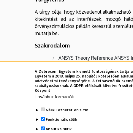
A tárgy célja, hogy közvetlenül alkalmazható
kitekintést ad az interfészek, mozgó hálók
örvényszimulációs példán keresztül szemlélte
mutatja be.
Szakirodalom
ANSYS Theory Reference ANSYS Inc
Gausz T., Sánta I.: Hő- és áramlásta
A Debreceni Egyetem kiemelt fontosságúnak tartja a
Egyetem a 2018. május 25. napjától kötelezően alkalm
Gausz T., Sánta I.: Hő- és áramlásta
adatvédelmi tevékenységébe. A felhasználók személ
szabályozásoknak. A GDPR előírásait követve frissítet
Lajos T.: Az áramlástan alapjai, M
Központ
További információk
Író B.: Hő- és áramlástan, Universit
Nélkülözhetetlen sütik
Oktatás helyszíne
Funkcionális sütik
Debreceni Egyetem Műszaki Kar
Analitikai sütik