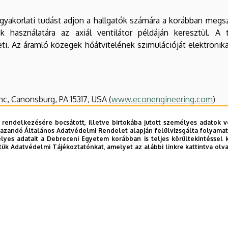
 gyakorlati tudást adjon a hallgatók számára a korábban megsz
 használatára az axiál ventilátor példáján keresztül. A 
ti. Az áramló közegek hőátvitelének szimulációját elektronika
, Canonsburg, PA 15317, USA (
www.econengineering.com
)
n I., Typotex Kiadó, 2012. (elektronikus jegyzet)
 rendelkezésére bocsátott, illetve birtokába jutott személyes adatok v
azandó Általános Adatvédelmi Rendelet alapján felülvizsgálta folyamata
n II., Typotex Kiadó, 2012. (elektronikus jegyzet)
yes adatait a Debreceni Egyetem korábban is teljes körültekintéssel 
tük Adatvédelmi Tájékoztatónkat, amelyet az alábbi linkre kattintva olv
űegyetemi Kiadó, Budapest, 2004.
as-Győr Nonprofit Kft., Győr, 2011.