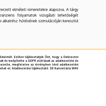
erzett elméleti ismeretekre alapozva. A tárgy
tranziens folyamatok vizsgálati lehetőségét
i alkatrész hűtésének szimulációján keresztül
édelmét. Ezúton tájékoztatjuk Önt, hogy a Debreceni
it és beépítette a GDPR előírásait az adatkezelési és
kezelte, megfelelve az érvényben lévő adatkezelési
ashat el:
Adatkezelési tájékoztató.
DE Kancellária WAV