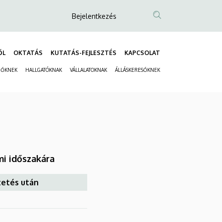
Anonim
Bejelentkezés
Felhasználói
fiók
ŐL
OKTATÁS
KUTATÁS-FEJLESZTÉS
KAPCSOLAT
menüje
Fő
ZŐKNEK
HALLGATÓKNAK
VÁLLALATOKNAK
ÁLLÁSKERESŐKNEK
navigáció
Másodlagos
navigáció
mi időszakára
tetés után