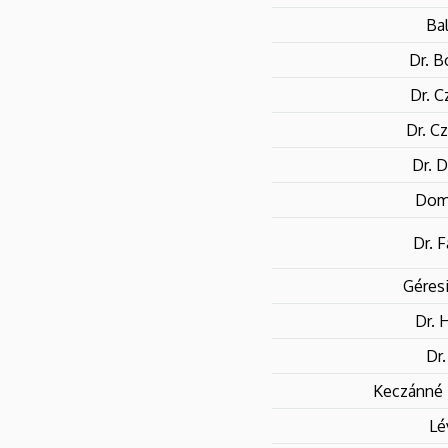
Ba
Dr. B
Dr. 
Dr. C
Dr. D
Dom
Dr. 
Géres
Dr. 
Dr.
Keczánné 
Lé