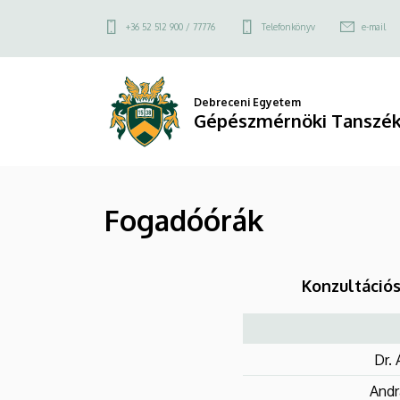
Fogadóórák
Ugrás
Felső
+36 52 512 900 / 77776
Telefonkönyv
e-mail
a
|
kapcsolat
tartalomra
menü
Gépészmérnöki
Debreceni Egyetem
Gépészmérnöki Tanszék
Tanszék
(MK)
Fogadóórák
Konzultációs
Dr. 
Andr