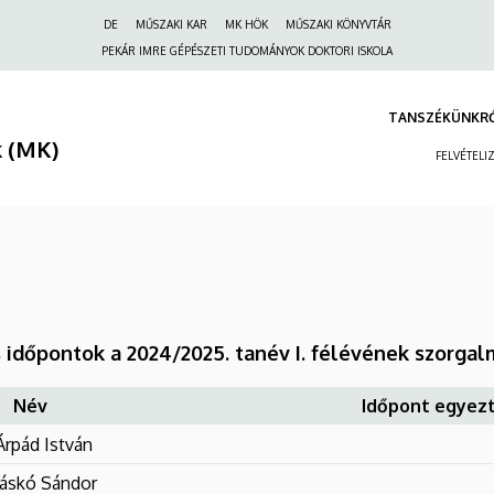
Felső
DE
MŰSZAKI KAR
MK HÖK
MŰSZAKI KÖNYVTÁR
navigáció
PEKÁR IMRE GÉPÉSZETI TUDOMÁNYOK DOKTORI ISKOLA
TANSZÉKÜNKR
 (MK)
FELVÉTELI
 időpontok a 2024/2025. tanév I. félévének szorgal
Név
Időpont egyez
Árpád István
áskó Sándor