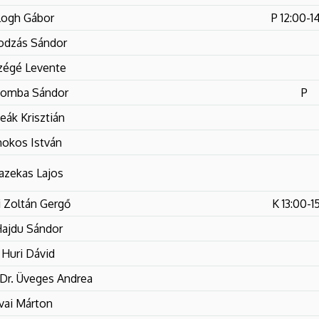
logh Gábor
P 12:00-1
odzás Sándor
Czégé Levente
zomba Sándor
P
eák Krisztián
okos István
Fazekas Lajos
i Zoltán Gergő
K 13:00-1
Hajdu Sándor
 Huri Dávid
Dr. Üveges Andrea
vai Márton