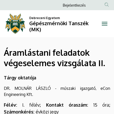
Áramlástani
Ugrás
Anonim
Bejelentkezés
a
Felhasználói
feladatok
tartalomra
Debreceni Egyetem
fiók
Gépészmérnöki Tanszék
végeselemes
menüje
(MK)
vizsgálata
II.
Áramlástani feladatok
|
végeselemes vizsgálata II.
Gépészmérnöki
Tanszék
Tárgy oktatója
(MK)
DR. MOLNÁR LÁSZLÓ - műszaki igazgató, eCon
Engineering Kft.
Félév:
I. félév
; Kontakt óraszám:
15 óra
;
Számonkérés:
évközi jegy