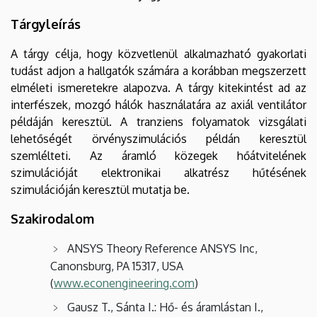
Tárgyleírás
A tárgy célja, hogy közvetlenül alkalmazható gyakorlati
tudást adjon a hallgatók számára a korábban megszerzett
elméleti ismeretekre alapozva. A tárgy kitekintést ad az
interfészek, mozgó hálók használatára az axiál ventilátor
példáján keresztül. A tranziens folyamatok vizsgálati
lehetőségét örvényszimulációs példán keresztül
szemlélteti. Az áramló közegek hőátvitelének
szimulációját elektronikai alkatrész hűtésének
szimulációján keresztül mutatja be.
Szakirodalom
ANSYS Theory Reference ANSYS Inc,
Canonsburg, PA 15317, USA
(
www.econengineering.com
)
Gausz T., Sánta I.: Hő- és áramlástan I.,