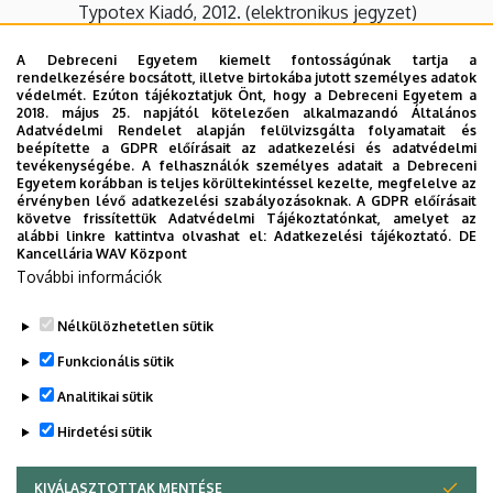
Typotex Kiadó, 2012. (elektronikus jegyzet)
Gausz T., Sánta I.: Hő- és áramlástan II.,
A Debreceni Egyetem kiemelt fontosságúnak tartja a
Typotex Kiadó, 2012. (elektronikus jegyzet)
rendelkezésére bocsátott, illetve birtokába jutott személyes adatok
védelmét. Ezúton tájékoztatjuk Önt, hogy a Debreceni Egyetem a
Lajos T.: Az áramlástan alapjai, Műegyetemi
2018. május 25. napjától kötelezően alkalmazandó Általános
Adatvédelmi Rendelet alapján felülvizsgálta folyamatait és
Kiadó, Budapest, 2004.
beépítette a GDPR előírásait az adatkezelési és adatvédelmi
tevékenységébe. A felhasználók személyes adatait a Debreceni
Író B.: Hő- és áramlástan, Universitas-Győr
Egyetem korábban is teljes körültekintéssel kezelte, megfelelve az
érvényben lévő adatkezelési szabályozásoknak. A GDPR előírásait
Nonprofit Kft., Győr, 2011.
követve frissítettük Adatvédelmi Tájékoztatónkat, amelyet az
alábbi linkre kattintva olvashat el:
Adatkezelési tájékoztató.
DE
Kancellária WAV Központ
Oktatás helyszíne
További információk
Debreceni Egyetem Műszaki Kar
Nélkülözhetetlen sütik
Legutóbbi frissítés:
2023. 09. 05. 14:59
Funkcionális sütik
Analitikai sütik
Hirdetési sütik
KIVÁLASZTOTTAK MENTÉSE
WITHDRAW CONSENT